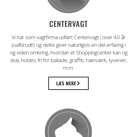
Professionel vagttjeneste i mere end 40
CENTERVAGT
år
Vi har som vagtfirma udført Centervagt i over 40 år
(uafbrudt!) og dette giver naturligvis en del erfaring i
og viden omkring, hvordan et Shoppingcenter kan og
skal, holdes fri for ballade, graffiti, hærværk, tyverier,
m.m.
LÆS MERE