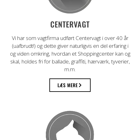
Professionel vagttjeneste i mere end 40
CENTERVAGT
år
Vi har som vagtfirma udført Centervagt i over 40 år
(uafbrudt!) og dette giver naturligvis en del erfaring i
og viden omkring, hvordan et Shoppingcenter kan og
skal, holdes fri for ballade, graffiti, hærværk, tyverier,
m.m.
LÆS MERE