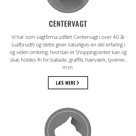
Professionel vagttjeneste i mere end 40
CENTERVAGT
år
Vi har som vagtfirma udført Centervagt i over 40 år
(uafbrudt!) og dette giver naturligvis en del erfaring i
og viden omkring, hvordan et Shoppingcenter kan og
skal, holdes fri for ballade, graffiti, hærværk, tyverier,
m.m.
LÆS MERE