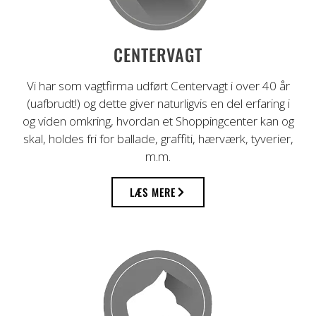
Professionel vagttjeneste i mere end 40
CENTERVAGT
år
Vi har som vagtfirma udført Centervagt i over 40 år
(uafbrudt!) og dette giver naturligvis en del erfaring i
og viden omkring, hvordan et Shoppingcenter kan og
skal, holdes fri for ballade, graffiti, hærværk, tyverier,
m.m.
LÆS MERE