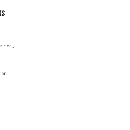
KS
nsk Vagt
tion