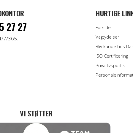
DKONTOR
HURTIGE LIN
5 27 27
Forside
Vagtydelser
4/7/365.
Bliv kunde hos Da
ISO Certificering
Privatlivspolitik
Personaleinforma
VI STØTTER