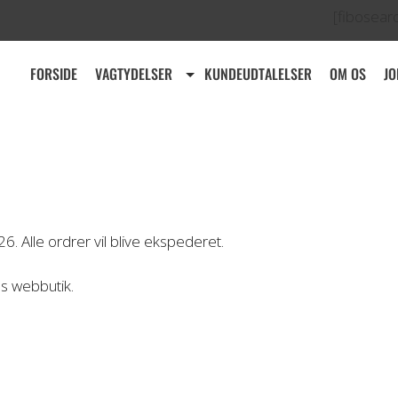
[fibosear
FORSIDE
VAGTYDELSER
KUNDEUDTALELSER
OM OS
JO
. Alle ordrer vil blive ekspederet.
es webbutik.