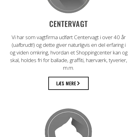
Professionel vagttjeneste i mere end 40
CENTERVAGT
år
Vi har som vagtfirma udført Centervagt i over 40 år
(uafbrudt!) og dette giver naturligvis en del erfaring i
og viden omkring, hvordan et Shoppingcenter kan og
skal, holdes fri for ballade, graffiti, hærværk, tyverier,
m.m.
LÆS MERE