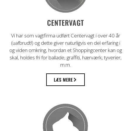
Professionel vagttjeneste i mere end 40
CENTERVAGT
år
Vi har som vagtfirma udført Centervagt i over 40 år
(uafbrudt!) og dette giver naturligvis en del erfaring i
og viden omkring, hvordan et Shoppingcenter kan og
skal, holdes fri for ballade, graffiti, hærværk, tyverier,
m.m.
LÆS MERE