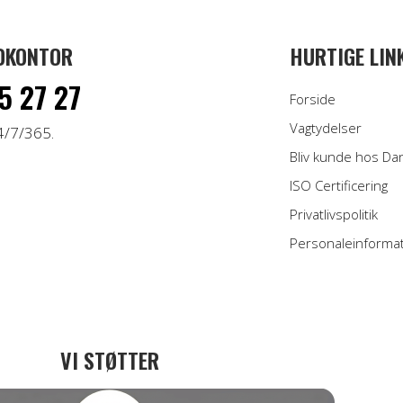
DKONTOR
HURTIGE LIN
5 27 27
Forside
Vagtydelser
4/7/365.
Bliv kunde hos Da
ISO Certificering
Privatlivspolitik
Personaleinforma
VI STØTTER