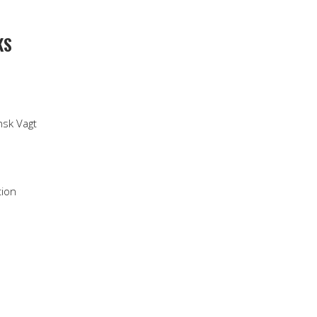
KS
nsk Vagt
tion