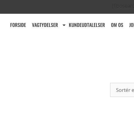
[fibosear
FORSIDE
VAGTYDELSER
KUNDEUDTALELSER
OM OS
JO