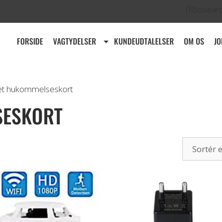
[fibosear
FORSIDE
VAGTYDELSER
KUNDEUDTALELSER
OM OS
JO
et hukommelseskort
SESKORT