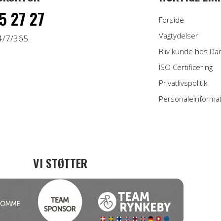
5 27 27
Forside
Vagtydelser
4/7/365.
Bliv kunde hos Da
ISO Certificering
Privatlivspolitik
Personaleinforma
VI STØTTER